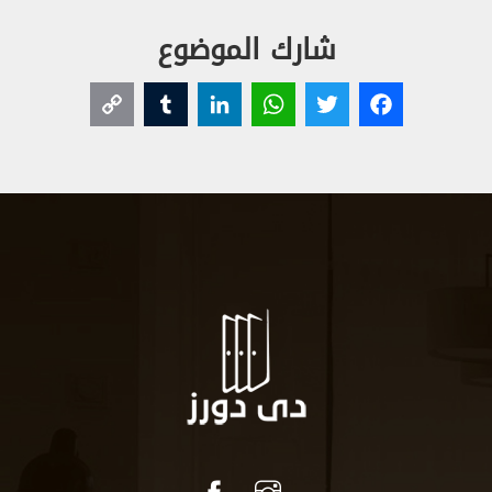
شارك الموضوع
Copy
Tumblr
LinkedIn
WhatsApp
Twitter
Facebook
Link