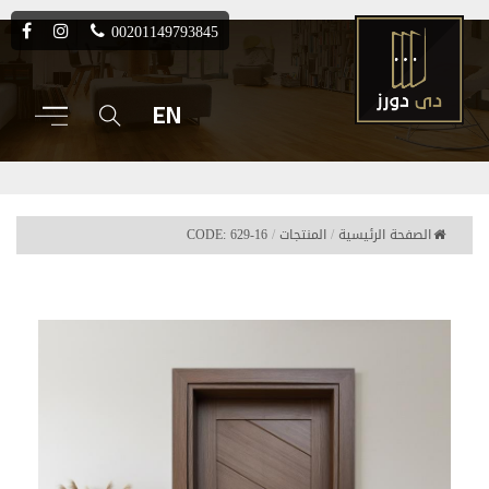
00201149793845
EN
الصفحة الرئيسية
/
المنتجات
/
CODE: 629-16