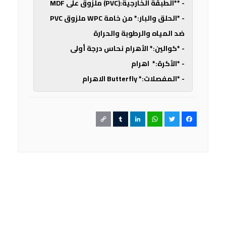
- **الطبقة الخارجية:(PVC) ملزوق على MDF
- *الحلق والبار:* من خامة WPC ملزوق PVC
ضد المياه والرطوبة والحرارة
- *كوالين:* الأهرام نحاس درجة أولى
- *الأكرة:* اهرام
- *المفصلات:* Butterfly الاهرام
Copy
Tumblr
LinkedIn
WhatsApp
Twitter
Facebook
Link